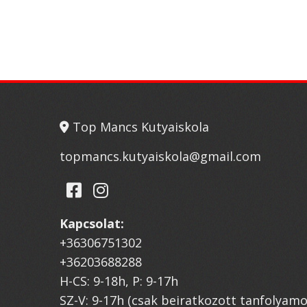
Top Mancs Kutyaiskola
topmancs.kutyaiskola@gmail.com
Kapcsolat:
+36306751302
+36203688288
H-CS: 9-18h, P: 9-17h
SZ-V: 9-17h (csak beiratkozott tanfolyam