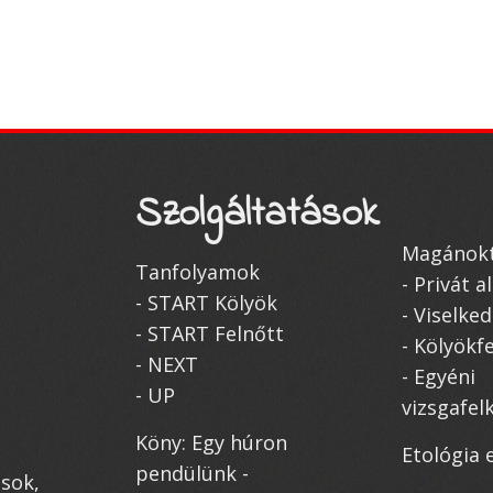
Szolgáltatások
Magánokt
Tanfolyamok
- Privát 
- START Kölyök
- Viselke
- START Felnőtt
- Kölyökf
- NEXT
- Egyéni
- UP
vizsgafel
Köny: Egy húron
Etológia 
pendülünk -
osok,