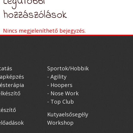
Legutóbbi
hozzászólások
Nincs megjeleníthető bejegyzés.
atás
Sportok/Hobbik
alapképzés
- Agility
désterápia
- Hoopers
elkészítő
- Nose Work
- Top Club
készítő
Kutyaelsősegély
előadások
Workshop