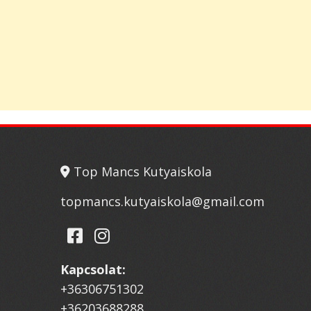
Top Mancs Kutyaiskola
topmancs.kutyaiskola@gmail.com
Kapcsolat:
+36306751302
+36203688288