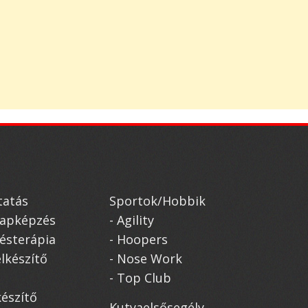
atás
Sportok/Hobbik
alapképzés
- Agility
désterápia
- Hoopers
elkészítő
- Nose Work
- Top Club
készítő
Kutyaelsősegély