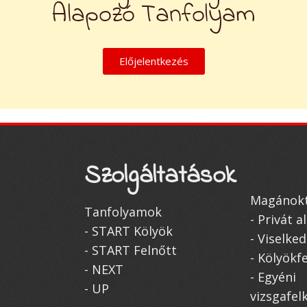
Alapozó Tanfolyam
Előjelentkezés
Szolgáltatások
Magánokt
Tanfolyamok
- Privát 
- START Kölyök
- Viselke
- START Felnőtt
- Kölyökf
- NEXT
- Egyéni
- UP
vizsgafel