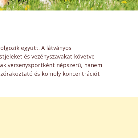
olgozik együtt. A látványos
stjeleket és vezényszavakat követve
csak versenysportként népszerű, hanem
, szórakoztató és komoly koncentrációt