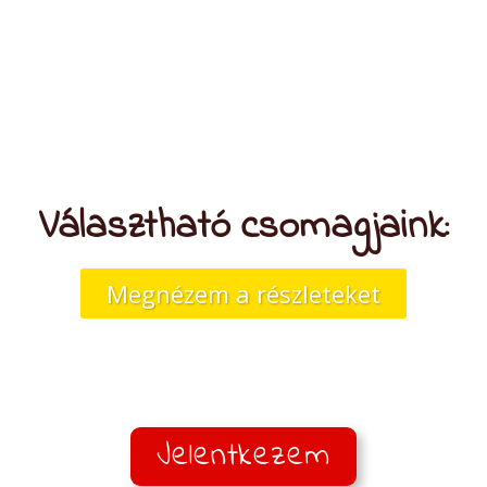
guruja.
Márta a témában számos tudományos
publikációt jegyez.
Választható csomagjaink:
Megnézem a részleteket
Jelentkezem