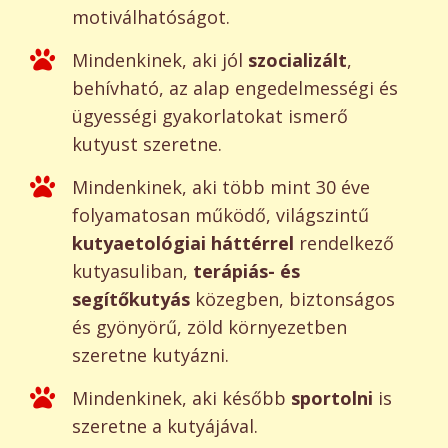
motiválhatóságot.
Mindenkinek, aki jól
szocializált
,
behívható, az alap engedelmességi és
ügyességi gyakorlatokat ismerő
kutyust szeretne.
Mindenkinek, aki több mint 30 éve
folyamatosan működő, világszintű
kutyaetológiai háttérrel
rendelkező
kutyasuliban,
terápiás- és
segítőkutyás
közegben, biztonságos
és gyönyörű, zöld környezetben
szeretne kutyázni.
Mindenkinek, aki később
sportolni
is
szeretne a kutyájával.