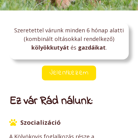
Szeretettel várunk minden 6 hónap alatti
(kombinált oltásokkal rendelkező)
kölyökkutyát
és
gazdáikat
.
Jelentkezem
Ez vár Rád nálunk:
Szocializáció
A Kölyökovis foglalkozás része a