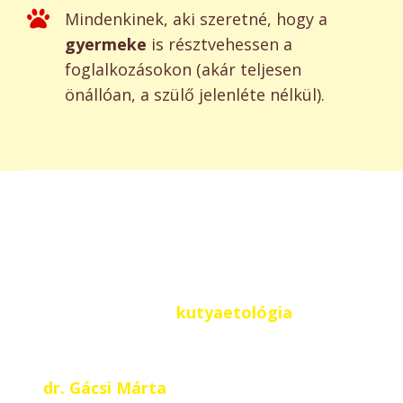
Mindenkinek, aki szeretné, hogy a
gyermeke
is résztvehessen a
foglalkozásokon (akár teljesen
önállóan, a szülő jelenléte nélkül).
Tudományos háttér
A bizalomépítés alapja a
kötődés
. Ez
szerencsére a
kutyaetológia
egyik
legalaposabban kutatott területe, aminek
világszinten egyik legnagyobb
szakértője
dr. Gácsi Márta
, aki iskolánk alapítója és