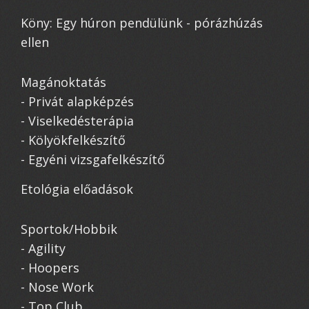
Köny: Egy húron pendülünk - pórázhúzás
ellen
Magánoktatás
- Privát alapképzés
- Viselkedésterápia
- Kölyökfelkészítő
- Egyéni vizsgafelkészítő
Etológia előadások
Sportok/Hobbik
- Agility
- Hoopers
- Nose Work
- Top Club