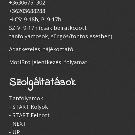
+36306751302
+36203688288
H-CS: 9-18h, P: 9-17h
SZ-V: 9-17h (csak beiratkozott
tanfolyamosok, sürgős/fontos esetben)
Adatkezelési tájékoztató
MotiBro jelentkezési folyamat
Szolgáltatások
Tanfolyamok
- START Kölyök
- START Felnőtt
- NEXT
- UP