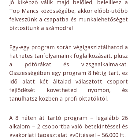
jó kiképző válik majd belőled, beleillesz a
Top Mancs közösségébe, akkor előbb-utóbb
felveszünk a csapatba és munkalehetőséget
biztosítunk a számodra!
Egy-egy program során végigasziztálhatod a
hathetes tanfolyamaink foglalkozásait, plusz
a pótórákat és vizsgaalkalmakat.
Összességében egy program 8 hétig tart, ez
idő alatt két általad választott csoport
fejlődését követheted nyomon, és
tanulhatsz közben a profi oktatóktól.
A 8 héten át tartó program – legalább 26
alkalom – 2 csoportba való betekintéssel és
gyakorlati tapasztalat gyűjtéssel – 56.000 ft.